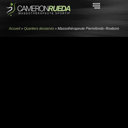
Accueil
»
Quartiers desservis
»
Massothérapeute Pierrefonds–Roxboro